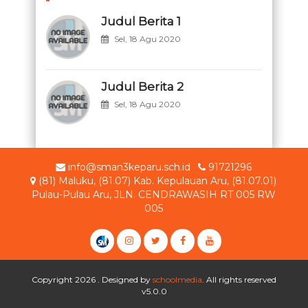
Judul Berita 1
Sel, 18 Agu 2020
Judul Berita 2
Sel, 18 Agu 2020
info@sman3keparu.sch.id
91721296
(81) Maluku, (81.07) Kab. Kepulauan Aru, (81.07.01)
Pulau-Pulau Aru, JLN. CENDRAWASIH RT 005 RW
005
Copyright 2026 . Designed by
schoolmedia
. All rights reserved
v5.0.0