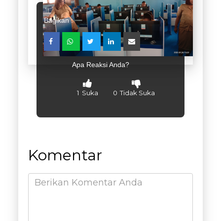
Bagikan :
Apa Reaksi Anda?
1
Suka
0
Tidak Suka
Komentar